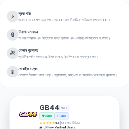
দ্রুত গতি
⚡
ওয়েবের চেয়ে ৩ গুণ দ্রুত গেম লোড করুন এবং নিরবচ্ছিন্ন অভিজ্ঞতা উপভোগ করুন।
নিরাপদ লেনদেন
🔒
আপনার আমানত এবং উত্তোলন সম্পূর্ণ সুরক্ষিত এবং এনক্রিপ্টেড সিস্টেমে সংরক্ষিত।
বোনাস পুরস্কার
🎁
প্রতিদিন লগইন করুন এবং বিশেষ বোনাস, ফ্রি স্পিন এবং ক্যাশব্যাক পান।
মোবাইল বান্ধব
📱
যেকোনো ডিভাইস থেকে খেলুন - অ্যান্ড্রয়েড, আইওএস বা ডেস্কটপ থেকে সহজ অ্যাক্সেস।
GB44
v৩.২
🛡️ Safe
⚡ Fast
★★★★★
৪.৮
(১৫ হাজার রিভিউ)
👥 ২ মিলিয়ন+ Verified Users