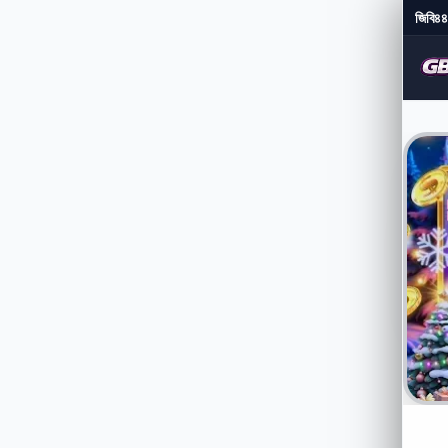
জিবি৪৪