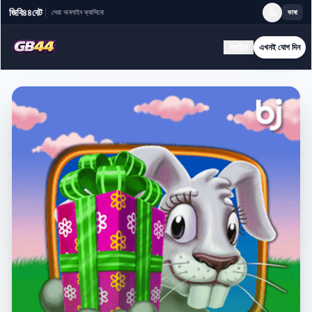
জিবি৪৪বেট
সেরা অনলাইন ক্যাসিনো
ভাষা
লগইন
এখনই যোগ দিন