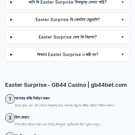
আমি কি Easter Surprise বিনামূল্যে খেলতে পারি?
▼
Easter Surprise কি মোবাইল ফ্রেন্ডলি?
▼
Easter Surprise খেলা কি নিরাপদ?
▼
কিভাবে Easter Surprise এ জয়ী হব?
▼
Easter Surprise - GB44 Casino | gb44bet.com
আপনার বাজি নির্ধারণ করুন
1
কয়েন মূল্য এবং বেট লেভেল সামঞ্জস্য করে আপনার পছন্দের বাজির পরিমাণ নির্বাচন করুন।
রিল ঘোরান
2
স্পিন বাটনে ক্লিক করুন এবং ইস্টার থিমযুক্ত প্রতীকগুলি রিলে ঘুরতে দেখুন।