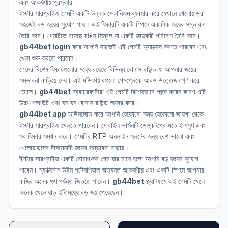
এবং আকর্ষণীয় পুরস্কার।
ইস্টার সারপ্রাইজ গেমটি একটি উন্নত মেকানিজম ব্যবহার করে যেখানে খেলোয়াড়রা
সহজেই বড় জয়ের সুযোগ পায়। এই ফিচারটি একটি স্পিনে একাধিক জয়ের সম্ভাবনা
তৈরি করে। গেমটিতে রয়েছে রঙিন সিম্বল যা একটি জাদুকরী পরিবেশ তৈরি করে।
gb44bet login
করে আপনি সহজেই এই গেমটি অ্যাক্সেস করতে পারবেন এবং
খেলা শুরু করতে পারবেন।
গেমের বিশেষ ফিচারগুলোর মধ্যে রয়েছে বিভিন্ন বোনাস রাউন্ড যা আপনার জয়ের
সম্ভাবনা বাড়িয়ে দেয়। এই মডিফায়ারগুলো গেমপ্লেকে আরও উত্তেজনাপূর্ণ করে
তোলে।
gb44bet
ব্যবহারকারীরা এই গেমটি বিশেষভাবে পছন্দ করেন কারণ এটি
উচ্চ পেআউট এবং ঘন ঘন বোনাস রাউন্ড অফার করে।
gb44bet app
ডাউনলোড করে আপনি যেকোনো সময় যেকোনো জায়গা থেকে
ইস্টার সারপ্রাইজ খেলতে পারবেন। মোবাইল ভার্সনটি ডেস্কটপের মতোই মসৃণ এবং
সব ফিচার সমর্থন করে। গেমটির RTP অনলাইন স্লটের জন্য বেশ ভালো এবং
খেলোয়াড়দের দীর্ঘমেয়াদী জয়ের সম্ভাবনা বাড়ায়।
ইস্টার সারপ্রাইজ একটি রোমাঞ্চকর গেম যার মানে হলো আপনি বড় জয়ের সুযোগ
পাবেন। ম্যাক্সিমাম উইন পটেনশিয়াল অত্যন্ত আকর্ষণীয় এবং একটি স্পিনে আপনার
বাজির অনেক গুণ পর্যন্ত জিততে পারেন।
gb44bet
প্ল্যাটফর্মে এই গেমটি খেলে
অনেক খেলোয়াড় ইতিমধ্যে বড় জয় পেয়েছেন।