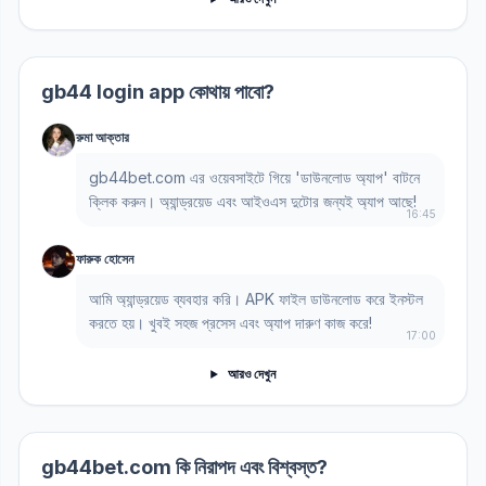
gb44 login app কোথায় পাবো?
রুমা আক্তার
gb44bet.com এর ওয়েবসাইটে গিয়ে 'ডাউনলোড অ্যাপ' বাটনে
ক্লিক করুন। অ্যান্ড্রয়েড এবং আইওএস দুটোর জন্যই অ্যাপ আছে!
16:45
ফারুক হোসেন
আমি অ্যান্ড্রয়েড ব্যবহার করি। APK ফাইল ডাউনলোড করে ইনস্টল
করতে হয়। খুবই সহজ প্রসেস এবং অ্যাপ দারুণ কাজ করে!
17:00
আরও দেখুন
gb44bet.com কি নিরাপদ এবং বিশ্বস্ত?