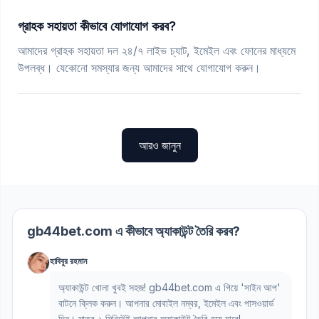
গ্রাহক সহায়তা কীভাবে যোগাযোগ করব?
আমাদের গ্রাহক সহায়তা দল ২৪/৭ লাইভ চ্যাট, ইমেইল এবং ফোনের মাধ্যমে
উপলব্ধ। যেকোনো সমস্যার জন্য আমাদের সাথে যোগাযোগ করুন।
আরও জানুন
gb44bet.com এ কীভাবে অ্যাকাউন্ট তৈরি করব?
হাবিবুর রহমান
অ্যাকাউন্ট খোলা খুবই সহজ! gb44bet.com এ গিয়ে 'সাইন আপ'
বাটনে ক্লিক করুন। আপনার মোবাইল নম্বর, ইমেইল এবং পাসওয়ার্ড
দিন। মাত্র ২ মিনিটেই আপনার অ্যাকাউন্ট তৈরি হয়ে যাবে!