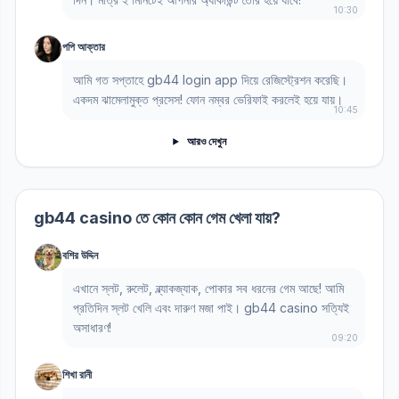
10:30
পপি আক্তার
আমি গত সপ্তাহে gb44 login app দিয়ে রেজিস্ট্রেশন করেছি।
একদম ঝামেলামুক্ত প্রসেস! ফোন নম্বর ভেরিফাই করলেই হয়ে যায়।
10:45
আরও দেখুন
gb44 casino তে কোন কোন গেম খেলা যায়?
বশির উদ্দিন
এখানে স্লট, রুলেট, ব্ল্যাকজ্যাক, পোকার সব ধরনের গেম আছে! আমি
প্রতিদিন স্লট খেলি এবং দারুণ মজা পাই। gb44 casino সত্যিই
অসাধারণ!
09:20
শিখা রানী