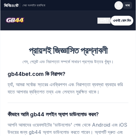
জিবি৪৪বেট
সেরা অনলাইন ক্যাসিনো
ভাষা
লগইন
এখনই যোগ দিন
প্রায়শই জিজ্ঞাসিত প্রশ্নাবলী
গেম, পেমেন্ট এবং নিরাপত্তা সম্পর্কে সাধারণ প্রশ্নের উত্তর খুঁজুন।
gb44bet.com কি নিরাপদ?
হ্যাঁ, আমরা সর্বোচ্চ স্তরের এনক্রিপশন এবং নিরাপত্তা ব্যবস্থা ব্যবহার করি
যাতে আপনার ব্যক্তিগত তথ্য এবং লেনদেন সুরক্ষিত থাকে।
কীভাবে আমি gb44 লগইন অ্যাপ ডাউনলোড করব?
আপনি আমাদের ওয়েবসাইটের 'ডাউনলোড' পেজ থেকে Android এবং iOS
উভয়ের জন্য gb44 অ্যাপ ডাউনলোড করতে পারেন। অ্যাপটি দ্রুত এবং