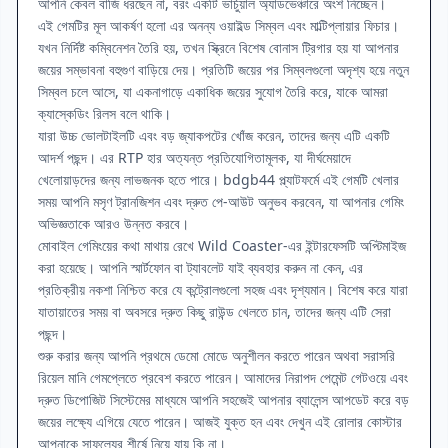
আপনি কেবল বাজি ধরছেন না, বরং একটি ভার্চুয়াল অ্যাডভেঞ্চারে অংশ নিচ্ছেন।
এই গেমটির মূল আকর্ষণ হলো এর অনন্য ওয়াইল্ড সিম্বল এবং মাল্টিপ্লায়ার ফিচার।
যখন নির্দিষ্ট কম্বিনেশন তৈরি হয়, তখন স্ক্রিনে বিশেষ বোনাস ট্রিগার হয় যা আপনার
জয়ের সম্ভাবনা বহুগুণ বাড়িয়ে দেয়। প্রতিটি জয়ের পর সিম্বলগুলো অদৃশ্য হয়ে নতুন
সিম্বল চলে আসে, যা একনাগাড়ে একাধিক জয়ের সুযোগ তৈরি করে, যাকে আমরা
ক্যাস্কেডিং রিলস বলে থাকি।
যারা উচ্চ ভোলটাইলটি এবং বড় জ্যাকপটের খোঁজ করেন, তাদের জন্য এটি একটি
আদর্শ পছন্দ। এর RTP হার অত্যন্ত প্রতিযোগিতামূলক, যা দীর্ঘমেয়াদে
খেলোয়াড়দের জন্য লাভজনক হতে পারে। bdgb44 প্ল্যাটফর্মে এই গেমটি খেলার
সময় আপনি মসৃণ ট্রানজিশন এবং দ্রুত পে-আউট অনুভব করবেন, যা আপনার গেমিং
অভিজ্ঞতাকে আরও উন্নত করবে।
মোবাইল গেমিংয়ের কথা মাথায় রেখে Wild Coaster-এর ইন্টারফেসটি অপ্টিমাইজ
করা হয়েছে। আপনি স্মার্টফোন বা ট্যাবলেট যাই ব্যবহার করুন না কেন, এর
প্রতিক্রীয় নকশা নিশ্চিত করে যে কন্ট্রোলগুলো সহজ এবং দৃশ্যমান। বিশেষ করে যারা
যাতায়াতের সময় বা অবসরে দ্রুত কিছু রাউন্ড খেলতে চান, তাদের জন্য এটি সেরা
পছন্দ।
শুরু করার জন্য আপনি প্রথমে ডেমো মোডে অনুশীলন করতে পারেন অথবা সরাসরি
রিয়েল মানি গেমপ্লেতে প্রবেশ করতে পারেন। আমাদের নিরাপদ পেমেন্ট গেটওয়ে এবং
দ্রুত ডিপোজিট সিস্টেমের মাধ্যমে আপনি সহজেই আপনার ব্যালেন্স আপডেট করে বড়
জয়ের লক্ষ্যে এগিয়ে যেতে পারেন। আজই যুক্ত হন এবং দেখুন এই রোলার কোস্টার
আপনাকে সাফল্যের শীর্ষে নিয়ে যায় কি না।