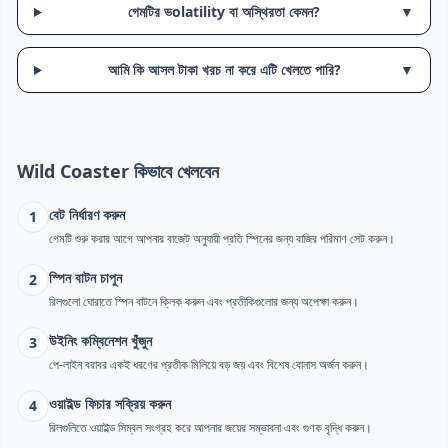
গেমটির ভolatility বা অস্থিরতা কেমন?
▼
আমি কি আসল টাকা খরচ না করে এটি খেলতে পারি?
▼
Wild Coaster কিভাবে খেলবেন
বেট নির্ধারণ করুন
1
গেমটি শুরু করার আগে আপনার বাজেট অনুযায়ী প্রতি স্পিনের জন্য বাজির পরিমাণ সেট করুন।
স্পিন বাটন চাপুন
2
রিলগুলো ঘোরাতে স্পিন বাটনে ক্লিক করুন এবং প্রতীকিগুলোর জন্য অপেক্ষা করুন।
উইনিং কম্বিনেশন খুঁজুন
3
পে-লাইন বরাবর একই ধরণের প্রতীক মিলিয়ে বড় জয় এবং বিশেষ বোনাস অর্জন করুন।
ওয়াইল্ড ফিচার সক্রিয় করুন
4
রিলগুলিতে ওয়াইল্ড সিম্বল সংগ্রহ করে আপনার জয়ের সম্ভাবনা এবং গুণক বৃদ্ধি করুন।