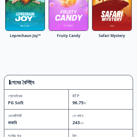
Leprechaun Joy™
Fruity Candy
Safari Mystery
গেমের বৈশিষ্ট্য
প্রোভাইডার
RTP
PG Soft
96.75
%
ভোলাটিলিটি
পে-লাইন
মাঝারি
243
ওয়ে
সর্বোচ্চ জয়
রিল