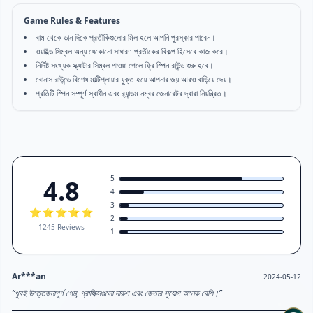
Game Rules & Features
বাম থেকে ডান দিকে প্রতীকিগুলোর মিল হলে আপনি পুরস্কার পাবেন।
ওয়াইল্ড সিম্বল অন্য যেকোনো সাধারণ প্রতীকের বিকল্প হিসেবে কাজ করে।
নির্দিষ্ট সংখ্যক স্ক্যাটার সিম্বল পাওয়া গেলে ফ্রি স্পিন রাউন্ড শুরু হবে।
বোনাস রাউন্ডে বিশেষ মাল্টিপ্লায়ার যুক্ত হয়ে আপনার জয় আরও বাড়িয়ে দেয়।
প্রতিটি স্পিন সম্পূর্ণ স্বাধীন এবং র‍্যান্ডম নম্বর জেনারেটর দ্বারা নিয়ন্ত্রিত।
5
4.8
4
3
⭐⭐⭐⭐⭐
2
1245 Reviews
1
Ar***an
2024-05-12
“খুবই উত্তেজনাপূর্ণ গেম, গ্রাফিক্সগুলো দারুণ এবং জেতার সুযোগ অনেক বেশি।”