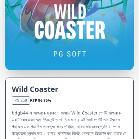
▶
Wild Coaster
PG Soft
RTP 96.75%
bdgb44-এ আপনাকে স্বাগতম, যেখানে Wild Coaster গেমটি আপনাকে
একটি রোমাঞ্চকর অ্যামিউজমেন্ট পার্কে নিয়ে যাবে। এই স্লট গেমটি তার উজ্জ্বল
গ্রাফিক্স এবং গতিশীল গেমপ্লের জন্য পরিচিত, যা খেলোয়াড়দের প্রতিটি স্পিনে
উত্তেজনা প্রদান করে। রোলার কোস্টারের থিমটি এমনভাবে ডিজাইন করা হয়েছে যে