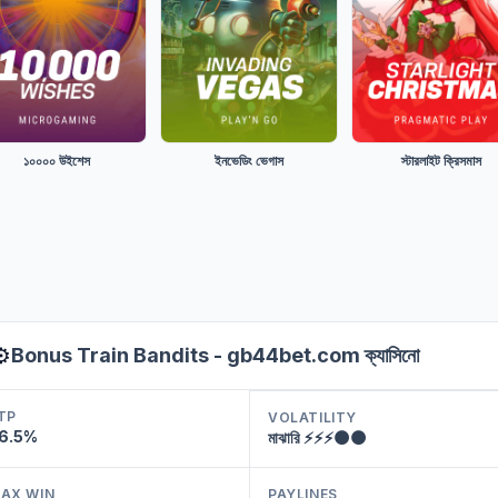
১০০০০ উইশেস
ইনভেডিং ভেগাস
স্টারলাইট ক্রিসমাস
⚙️
Bonus Train Bandits - gb44bet.com ক্যাসিনো
TP
VOLATILITY
6.5%
মাঝারি ⚡⚡⚡🌑🌑
AX WIN
PAYLINES