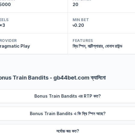
5000
20
EELS
MIN BET
x3
৳0.20
ROVIDER
FEATURES
ragmatic Play
ফ্রি স্পিন, মাল্টিপ্লায়ার, বোনাস রাউন্ড
onus Train Bandits - gb44bet.com ক্যাসিনো
Bonus Train Bandits এর RTP কত?
Bonus Train Bandits এ কি ফ্রি স্পিন আছে?
সর্বোচ্চ জয় কত?