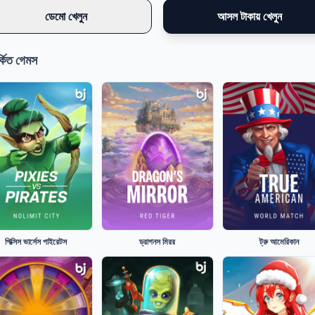
ডেমো খেলুন
আসল টাকায় খেলুন
র্কিত গেমস
পিক্সিস ভার্সেস পাইরেটস
ড্রাগনস মিরর
ট্রু আমেরিকান