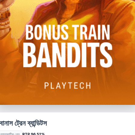
▶
োনাস ট্রেন ব্যান্ডিটস
প্র্যাগম্যাটিক প্লে
RTP 96.52%