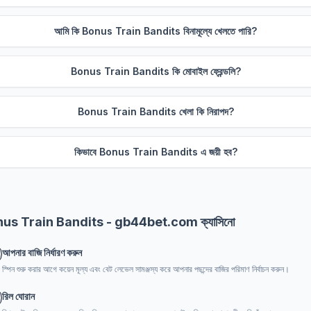
আমি কি Bonus Train Bandits বিনামূল্যে খেলতে পারি?
Bonus Train Bandits কি মোবাইল ফ্রেন্ডলি?
Bonus Train Bandits খেলা কি নিরাপদ?
কিভাবে Bonus Train Bandits এ জয়ী হব?
us Train Bandits - gb44bet.com ক্যাসিনো
আপনার বাজি নির্ধারণ করুন
স্পিন শুরু করার আগে কয়েন মূল্য এবং বেট লেভেল সামঞ্জস্য করে আপনার পছন্দের বাজির পরিমাণ নির্বাচন করুন।
রিল ঘোরান