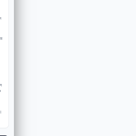
স
ের
টস
P
ন।