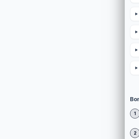
Bon
1
2