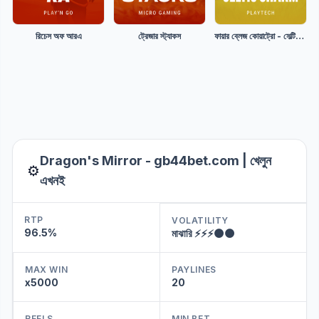
রিচেস অফ আরএ
ট্রেজার স্ট্যাকস
ফায়ার ব্লেজ কোয়াট্রো - সেল্টিক চার্ম
Dragon's Mirror - gb44bet.com | খেলুন
⚙️
এখনই
RTP
VOLATILITY
96.5%
মাঝারি ⚡⚡⚡🌑🌑
MAX WIN
PAYLINES
x5000
20
REELS
MIN BET