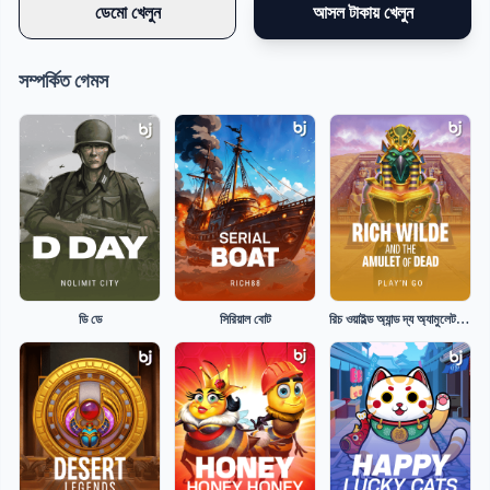
ডেমো খেলুন
আসল টাকায় খেলুন
সম্পর্কিত গেমস
ডি ডে
সিরিয়াল বোট
রিচ ওয়াইল্ড অ্যান্ড দ্য অ্যামুলেট অফ ডেড