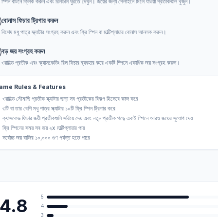
স্পিন বাটনে ক্লিক করুন এবং রিলগুলি ঘুরতে দেখুন। জয়ের জন্য পেলাইনে মিলে যাওয়া প্রতীকগুলি খুঁজুন।
বোনাস ফিচার ট্রিগার করুন
বিশেষ মধু পাত্র স্ক্যাটার সংগ্রহ করুন এবং ফ্রি স্পিন বা মাল্টিপ্লায়ার বোনাস আনলক করুন।
বড় জয় সংগ্রহ করুন
ওয়াইল্ড প্রতীক এবং ক্যাসকেডিং রিল ফিচার ব্যবহার করে একটি স্পিনে একাধিক জয় সংগ্রহ করুন।
ame Rules & Features
ওয়াইল্ড মৌমাছি প্রতীক স্ক্যাটার ছাড়া সব প্রতীকের বিকল্প হিসেবে কাজ করে
৩টি বা তার বেশি মধু পাত্র স্ক্যাটার ১০টি ফ্রি স্পিন ট্রিগার করে
ক্যাসকেড ফিচার জয়ী প্রতীকগুলি সরিয়ে দেয় এবং নতুন প্রতীক পড়ে একই স্পিনে আরও জয়ের সুযোগ দেয়
ফ্রি স্পিনের সময় সব জয় ২x মাল্টিপ্লায়ার পায়
সর্বোচ্চ জয় বাজির ১০,০০০ গুণ পর্যন্ত হতে পারে
5
4.8
4
3