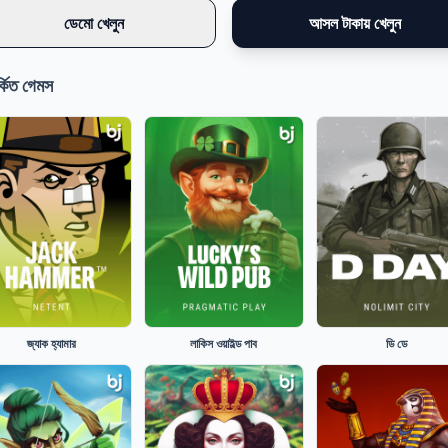
ডেমো খেলুন
আসল টাকায় খেলুন
র্কিত গেমস
জ্যাক হ্যামার
লাকিস ওয়াইল্ড পাব
ডি ডে