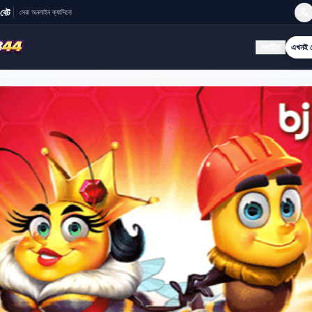
বেট
সেরা অনলাইন ক্যাসিনো
লগইন
এখনই য