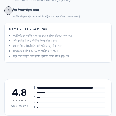
ফ্রি স্পিন সক্রিয় করুন
4
স্ক্যাটার চিহ্ন সংগ্রহ করে বোনাস রাউন্ড এবং ফ্রি স্পিন আনলক করুন।
Game Rules & Features
ওয়াইল্ড চিহ্ন স্ক্যাটার ছাড়া সব চিহ্নের বিকল্প হিসেবে কাজ করে
৩টি স্ক্যাটার চিহ্ন ১০টি ফ্রি স্পিন সক্রিয় করে
টাম্বল ফিচার বিজয়ী চিহ্নগুলি সরিয়ে নতুন চিহ্ন আনে
সর্বোচ্চ জয় বাজির ৫০০০ গুণ পর্যন্ত হতে পারে
ফ্রি স্পিন রাউন্ডে মাল্টিপ্লায়ার প্রতিটি জয়ের সাথে বৃদ্ধি পায়
5
4.8
4
3
⭐⭐⭐⭐⭐
2
২,৩৪৫ Reviews
1