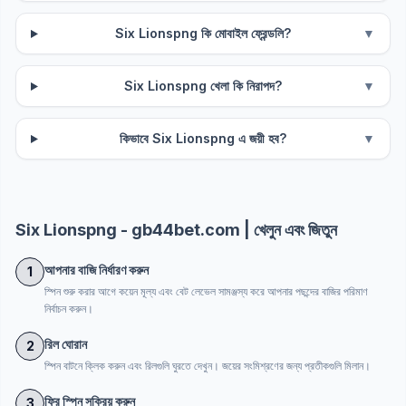
Six Lionspng কি মোবাইল ফ্রেন্ডলি?
▼
Six Lionspng খেলা কি নিরাপদ?
▼
কিভাবে Six Lionspng এ জয়ী হব?
▼
Six Lionspng - gb44bet.com | খেলুন এবং জিতুন
আপনার বাজি নির্ধারণ করুন
1
স্পিন শুরু করার আগে কয়েন মূল্য এবং বেট লেভেল সামঞ্জস্য করে আপনার পছন্দের বাজির পরিমাণ
নির্বাচন করুন।
রিল ঘোরান
2
স্পিন বাটনে ক্লিক করুন এবং রিলগুলি ঘুরতে দেখুন। জয়ের সংমিশ্রণের জন্য প্রতীকগুলি মিলান।
ফ্রি স্পিন সক্রিয় করুন
3