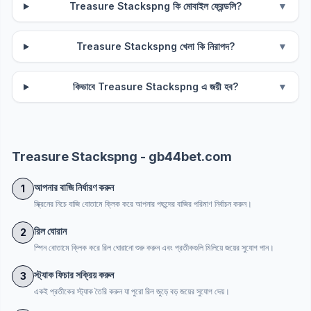
Treasure Stackspng কি মোবাইল ফ্রেন্ডলি?
▼
Treasure Stackspng খেলা কি নিরাপদ?
▼
কিভাবে Treasure Stackspng এ জয়ী হব?
▼
Treasure Stackspng - gb44bet.com
আপনার বাজি নির্ধারণ করুন
1
স্ক্রিনের নিচে বাজি বোতামে ক্লিক করে আপনার পছন্দের বাজির পরিমাণ নির্বাচন করুন।
রিল ঘোরান
2
স্পিন বোতামে ক্লিক করে রিল ঘোরানো শুরু করুন এবং প্রতীকগুলি মিলিয়ে জয়ের সুযোগ পান।
স্ট্যাক ফিচার সক্রিয় করুন
3
একই প্রতীকের স্ট্যাক তৈরি করুন যা পুরো রিল জুড়ে বড় জয়ের সুযোগ দেয়।