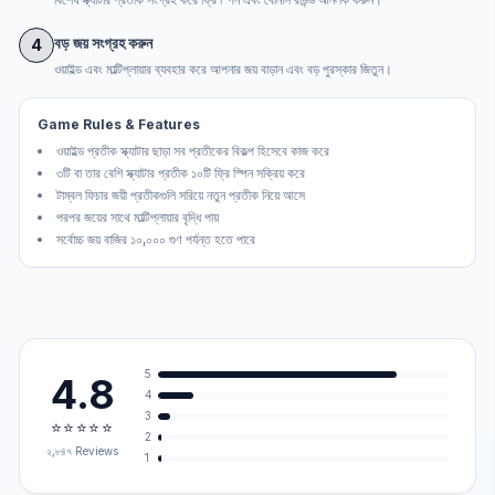
বড় জয় সংগ্রহ করুন
4
ওয়াইল্ড এবং মাল্টিপ্লায়ার ব্যবহার করে আপনার জয় বাড়ান এবং বড় পুরস্কার জিতুন।
Game Rules & Features
ওয়াইল্ড প্রতীক স্ক্যাটার ছাড়া সব প্রতীকের বিকল্প হিসেবে কাজ করে
৩টি বা তার বেশি স্ক্যাটার প্রতীক ১০টি ফ্রি স্পিন সক্রিয় করে
টাম্বল ফিচার জয়ী প্রতীকগুলি সরিয়ে নতুন প্রতীক নিয়ে আসে
পরপর জয়ের সাথে মাল্টিপ্লায়ার বৃদ্ধি পায়
সর্বোচ্চ জয় বাজির ১০,০০০ গুণ পর্যন্ত হতে পারে
5
4.8
4
3
⭐⭐⭐⭐⭐
2
২,৮৪৭ Reviews
1