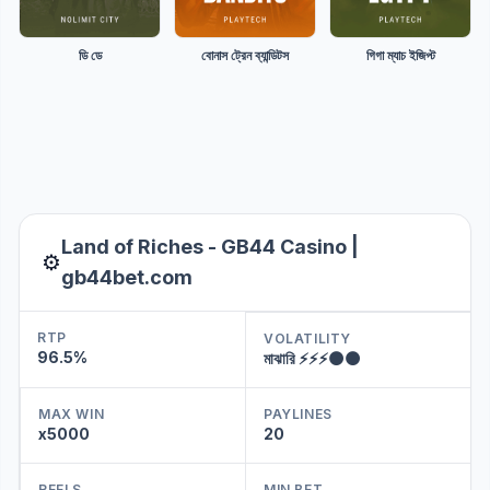
ডি ডে
বোনাস ট্রেন ব্যান্ডিটস
গিগা ম্যাচ ইজিপ্ট
Land of Riches - GB44 Casino |
⚙️
gb44bet.com
RTP
VOLATILITY
96.5%
মাঝারি ⚡⚡⚡🌑🌑
MAX WIN
PAYLINES
x5000
20
REELS
MIN BET