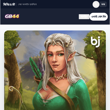
জিবি৪৪বেট
সেরা অনলাইন ক্যাসিনো
ভাষা
লগইন
এখনই যোগ দিন