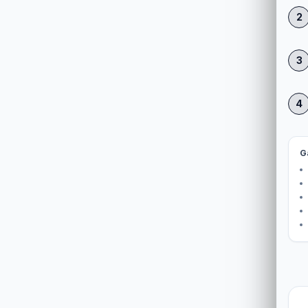
2
3
4
G