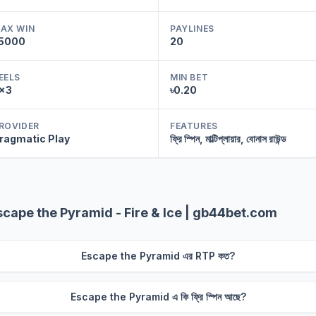
AX WIN
PAYLINES
5000
20
EELS
MIN BET
x3
৳0.20
ROVIDER
FEATURES
ragmatic Play
ফ্রি স্পিন, মাল্টিপ্লায়ার, বোনাস রাউন্ড
scape the Pyramid - Fire & Ice | gb44bet.com
Escape the Pyramid এর RTP কত?
Escape the Pyramid এ কি ফ্রি স্পিন আছে?