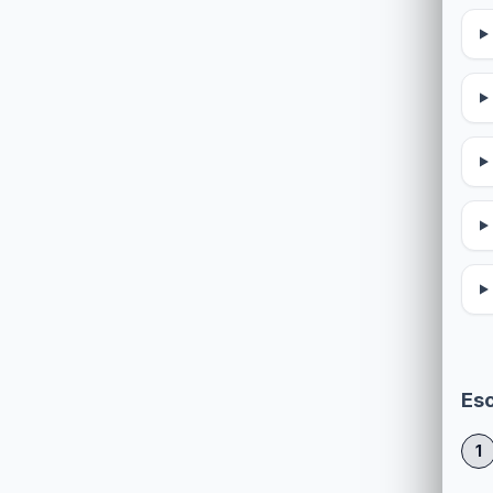
Esc
1