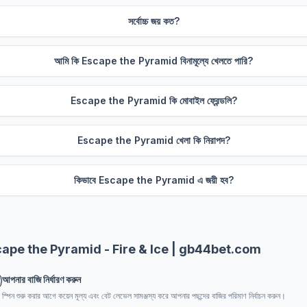
সর্বোচ্চ জয় কত?
আমি কি Escape the Pyramid বিনামূল্যে খেলতে পারি?
Escape the Pyramid কি মোবাইল ফ্রেন্ডলি?
Escape the Pyramid খেলা কি নিরাপদ?
কিভাবে Escape the Pyramid এ জয়ী হব?
ape the Pyramid - Fire & Ice | gb44bet.com
আপনার বাজি নির্ধারণ করুন
স্পিন শুরু করার আগে কয়েন মূল্য এবং বেট লেভেল সামঞ্জস্য করে আপনার পছন্দের বাজির পরিমাণ নির্বাচন করুন।