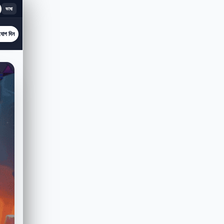
ভাষা
োগ দিন