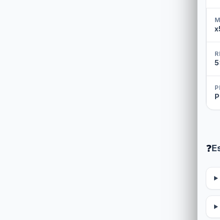
M
x
R
5
P
P
❓
E