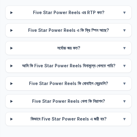
Five Star Power Reels এর RTP কত?
▼
Five Star Power Reels এ কি ফ্রি স্পিন আছে?
▼
সর্বোচ্চ জয় কত?
▼
আমি কি Five Star Power Reels বিনামূল্যে খেলতে পারি?
▼
Five Star Power Reels কি মোবাইল ফ্রেন্ডলি?
▼
Five Star Power Reels খেলা কি নিরাপদ?
▼
কিভাবে Five Star Power Reels এ জয়ী হব?
▼