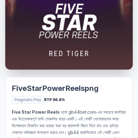
▶
FiveStarPowerReelspng
Pragmatic Play
RTP 96.8%
Five Star Power Reels
হলো gb44bet.com-এর সবচেয়ে জনপ্রিয়
এবং উত্তেজনাপূর্ণ স্লট গেমগুলির মধ্যে একটি। এই গেমটি খেলোয়াড়দের জন্য
বিশেষভাবে ডিজাইন করা হয়েছে যারা বড় জ্যাকপট জিতে নিতে চান এবং দুর্দান্ত
গেমপ্লে অভিজ্ঞতা উপভোগ করতে চান। gb44 ক্যাসিনোতে এই গেমটি খেলে