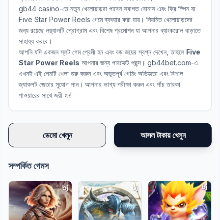
gb44 casino-তে নতুন খেলোয়াড়রা পাবেন স্বাগত বোনাস এবং ফ্রি স্পিন যা
Five Star Power Reels গেমে ব্যবহার করা যায়। নিয়মিত খেলোয়াড়দের
জন্য রয়েছে লয়্যালটি প্রোগ্রাম এবং বিশেষ প্রমোশন যা আপনার ব্যাংকরোল বাড়াতে
সাহায্য করবে।
আপনি যদি একজন স্লট গেম প্রেমী হন এবং বড় জয়ের স্বপ্ন দেখেন, তাহলে
Five
Star Power Reels
আপনার জন্য পারফেক্ট পছন্দ। gb44bet.com-এ
এখনই এই গেমটি খেলা শুরু করুন এবং অভূতপূর্ব গেমিং অভিজ্ঞতা এবং বিশাল
জ্যাকপট জেতার সুযোগ পান। আপনার ভাগ্য পরীক্ষা করুন এবং পাঁচ তারকা
পাওয়ারের সাথে জয়ী হন!
ডেমো খেলুন
আসল টাকায় খেলুন
সম্পর্কিত গেমস