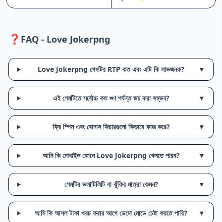
❓
FAQ - Love Jokerpng
Love Jokerpng গেমটির RTP কত এবং এটি কি লাভজনক?
▼
এই গেমটিতে সর্বোচ্চ কত গুণ পর্যন্ত জয় করা সম্ভব?
▼
ফ্রি স্পিন এবং বোনাস ফিচারগুলো কিভাবে কাজ করে?
▼
আমি কি মোবাইল ফোনে Love Jokerpng খেলতে পারব?
▼
গেমটির ভলাটিলিটি বা ঝুঁকির মাত্রা কেমন?
▼
আমি কি আসল টাকা খরচ করার আগে ডেমো মোডে চেষ্টা করতে পারি?
▼