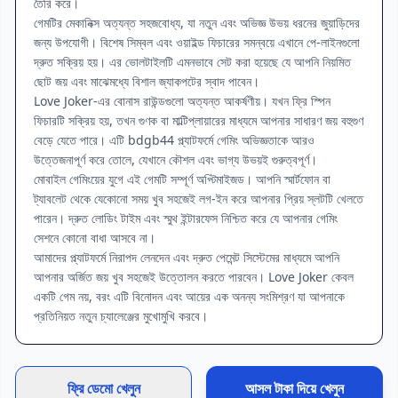
তৈরি করে।
গেমটির মেকানিক্স অত্যন্ত সহজবোধ্য, যা নতুন এবং অভিজ্ঞ উভয় ধরনের জুয়াড়িদের
জন্য উপযোগী। বিশেষ সিম্বল এবং ওয়াইল্ড ফিচারের সমন্বয়ে এখানে পে-লাইনগুলো
দ্রুত সক্রিয় হয়। এর ভোলটাইলটি এমনভাবে সেট করা হয়েছে যে আপনি নিয়মিত
ছোট জয় এবং মাঝেমধ্যে বিশাল জ্যাকপটের স্বাদ পাবেন।
Love Joker-এর বোনাস রাউন্ডগুলো অত্যন্ত আকর্ষণীয়। যখন ফ্রি স্পিন
ফিচারটি সক্রিয় হয়, তখন গুণক বা মাল্টিপ্লায়ারের মাধ্যমে আপনার সাধারণ জয় বহুগুণ
বেড়ে যেতে পারে। এটি bdgb44 প্ল্যাটফর্মে গেমিং অভিজ্ঞতাকে আরও
উত্তেজনাপূর্ণ করে তোলে, যেখানে কৌশল এবং ভাগ্য উভয়ই গুরুত্বপূর্ণ।
মোবাইল গেমিংয়ের যুগে এই গেমটি সম্পূর্ণ অপ্টিমাইজড। আপনি স্মার্টফোন বা
ট্যাবলেট থেকে যেকোনো সময় খুব সহজেই লগ-ইন করে আপনার প্রিয় স্লটটি খেলতে
পারেন। দ্রুত লোডিং টাইম এবং স্মুথ ইন্টারফেস নিশ্চিত করে যে আপনার গেমিং
সেশনে কোনো বাধা আসবে না।
আমাদের প্ল্যাটফর্মে নিরাপদ লেনদেন এবং দ্রুত পেমেন্ট সিস্টেমের মাধ্যমে আপনি
আপনার অর্জিত জয় খুব সহজেই উত্তোলন করতে পারবেন। Love Joker কেবল
একটি গেম নয়, বরং এটি বিনোদন এবং আয়ের এক অনন্য সংমিশ্রণ যা আপনাকে
প্রতিনিয়ত নতুন চ্যালেঞ্জের মুখোমুখি করবে।
ফ্রি ডেমো খেলুন
আসল টাকা দিয়ে খেলুন